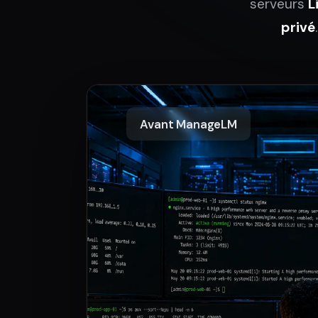
serveurs
L
privé
Avant ManageLM