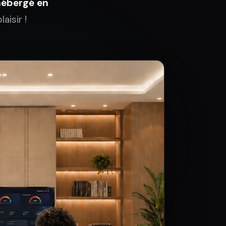
hébergé en
aisir !