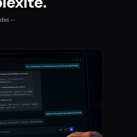
lexité.
ndes —