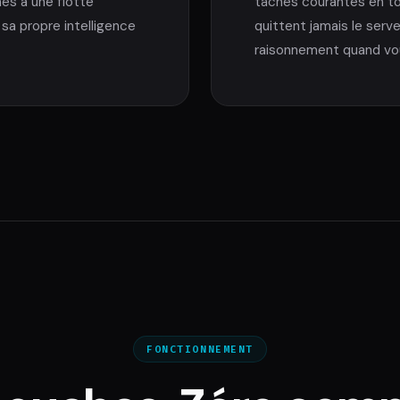
hes à une flotte
tâches courantes en to
a propre intelligence
quittent jamais le serve
raisonnement quand vo
FONCTIONNEMENT