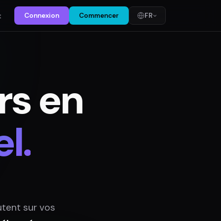
t
Connexion
Commencer
FR
rs en
l.
tent sur vos