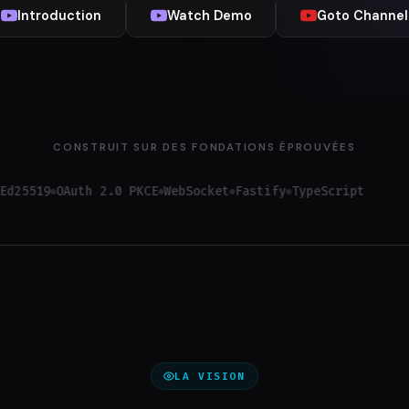
Goto Channel
Introduction
Watch Demo
CONSTRUIT SUR DES FONDATIONS ÉPROUVÉES
9
OAuth 2.0 PKCE
WebSocket
Fastify
TypeScript
Anthropic M
LA VISION