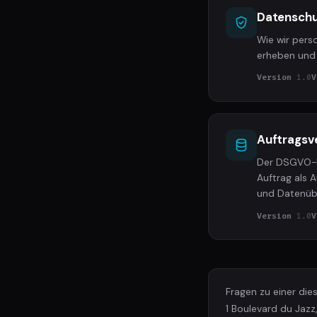
Datenschu
Wie wir per
erheben und 
Version
1.0
V
Auftragsv
Der DSGVO-k
Auftrag als 
und Datenüb
Version
1.0
V
Fragen zu einer die
1 Boulevard du Jaz