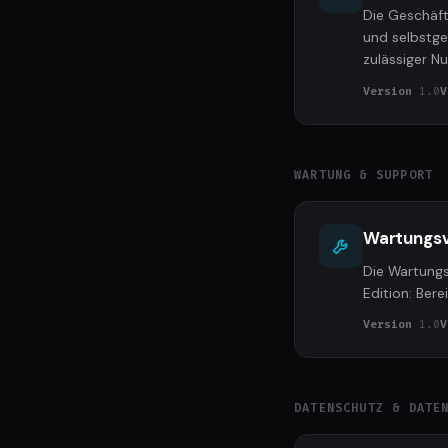
Die Geschäf
und selbstge
zulässiger N
Version
1.0
V
WARTUNG & SUPPORT
Wartungsv
Die Wartungs
Edition: Ber
Version
1.0
V
DATENSCHUTZ & DATE