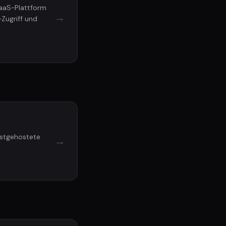
aaS-Plattform
→
-Zugriff und
bstgehostete
→